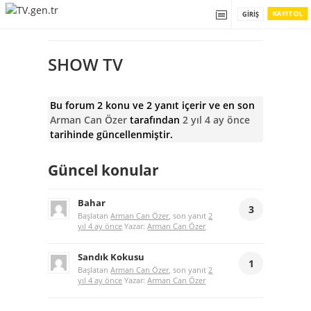
KAYIT OL
GIRIŞ
SHOW TV
Bu forum 2 konu ve 2 yanıt içerir ve en son
Arman Can Özer
tarafından
2 yıl 4 ay önce
tarihinde güncellenmiştir.
Güncel konular
Bahar
3
Başlatan
Arman Can Özer
, son yanıt
2
yıl 4 ay önce
Yazar:
Arman Can Özer
Sandık Kokusu
1
Başlatan
Arman Can Özer
, son yanıt
2
yıl 4 ay önce
Yazar:
Arman Can Özer