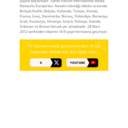
yayına başlamıştır. Sahibi Viacom International Media
Networks Europe’dur. Kanalın izlendiği ülkeler arasında
Birleşik Krallık, Belçika, Hollanda, Türkiye, İrlanda,
Fransa, İsveç, Danimarka, Norveç, Finlandiya, Romanya,
İsrail, Avusturya, Almanya, İsviçre, Polonya, İzlanda,
Sırbistan ve Bosna-Hersek yer almaktadır. 28 Mart
2012 tarihinden itibaren 16:9 yayın formatına geçmiştir.
TV dünyasındaki gelişmelerden ilk siz
haberdar olmak için bizi takip edin.