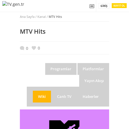
KAYIT OL
GIRIŞ
Ana Sayfa
/
Kanal /
MTV Hits
MTV Hits
0
0
Programlar
Platformlar
Yayın Akışı
Wiki
Canlı TV
Haberler