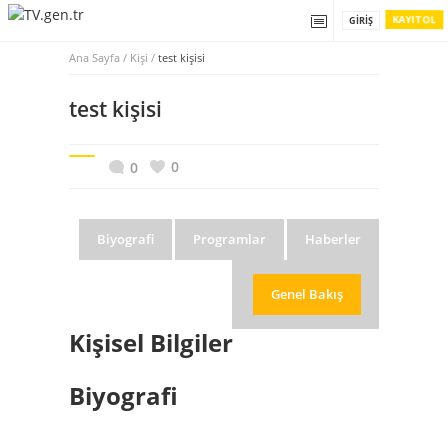
KAYIT OL
GIRIŞ
Ana Sayfa
/
Kişi /
test kişisi
test kişisi
0
0
Biyografi
Programlar
Haberler
Genel Bakış
Kişisel Bilgiler
Biyografi