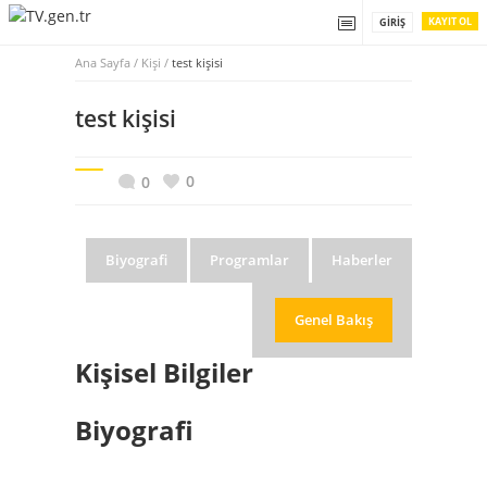
KAYIT OL
GIRIŞ
Ana Sayfa
/
Kişi /
test kişisi
test kişisi
0
0
Biyografi
Programlar
Haberler
Genel Bakış
Kişisel Bilgiler
Biyografi