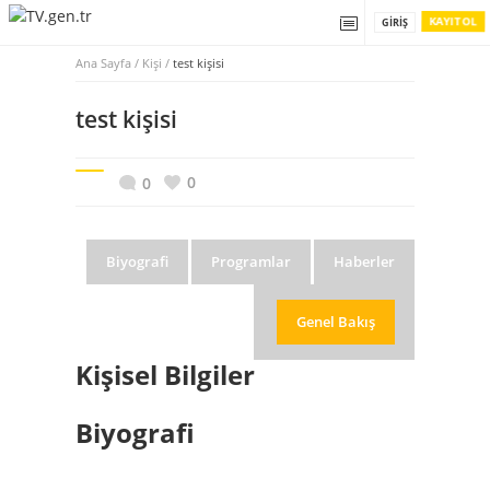
KAYIT OL
GIRIŞ
Ana Sayfa
/
Kişi /
test kişisi
test kişisi
0
0
Biyografi
Programlar
Haberler
Genel Bakış
Kişisel Bilgiler
Biyografi