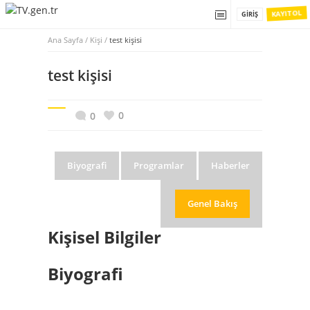
KAYIT OL
GIRIŞ
Ana Sayfa
/
Kişi /
test kişisi
test kişisi
0
0
Biyografi
Programlar
Haberler
Genel Bakış
Kişisel Bilgiler
Biyografi