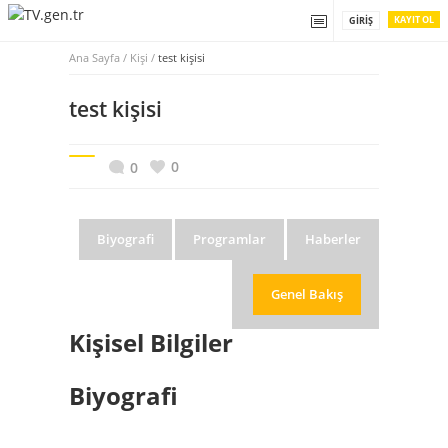
KAYIT OL
GIRIŞ
Ana Sayfa
/
Kişi /
test kişisi
test kişisi
0
0
Biyografi
Programlar
Haberler
Genel Bakış
Kişisel Bilgiler
Biyografi