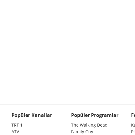
Popüler Kanallar
Popüler Programlar
F
TRT 1
The Walking Dead
K
ATV
Family Guy
P