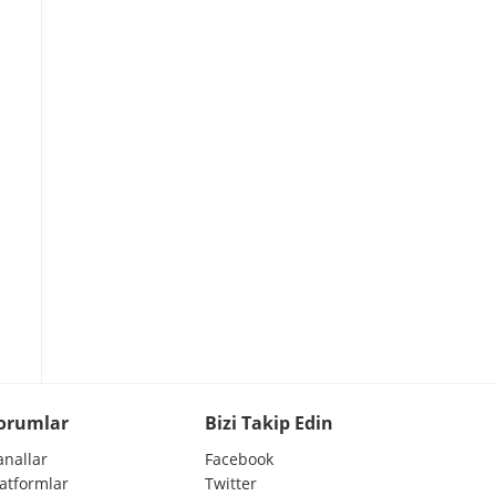
orumlar
Bizi Takip Edin
anallar
Facebook
latformlar
Twitter