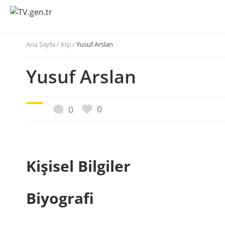
Ana Sayfa
/
Kişi /
Yusuf Arslan
Yusuf Arslan
0
0
Kişisel Bilgiler
Biyografi