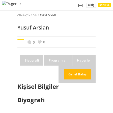
KAYIT OL
GIRIŞ
Ana Sayfa
/
Kişi /
Yusuf Arslan
Yusuf Arslan
0
0
Biyografi
Programlar
Haberler
Genel Bakış
Kişisel Bilgiler
Biyografi