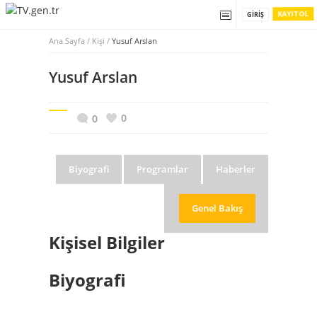
KAYIT OL
GIRIŞ
Ana Sayfa
/
Kişi /
Yusuf Arslan
Yusuf Arslan
0
0
Biyografi
Programlar
Haberler
Genel Bakış
Kişisel Bilgiler
Biyografi