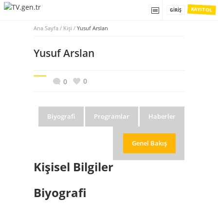
KAYIT OL
GIRIŞ
Ana Sayfa
/
Kişi /
Yusuf Arslan
Yusuf Arslan
0
0
Biyografi
Programlar
Haberler
Genel Bakış
Kişisel Bilgiler
Biyografi