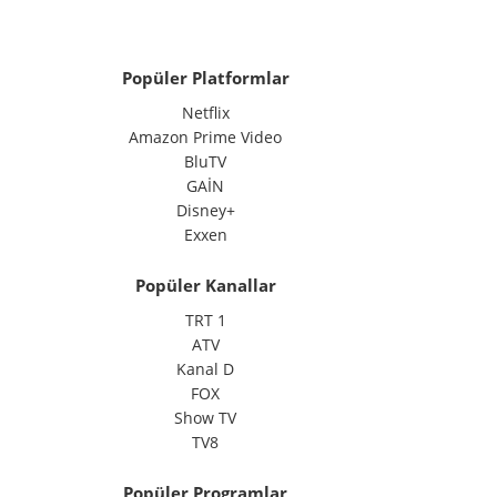
Popüler Platformlar
Netflix
Amazon Prime Video
BluTV
GAİN
Disney+
Exxen
Popüler Kanallar
TRT 1
ATV
Kanal D
FOX
Show TV
TV8
Popüler Programlar