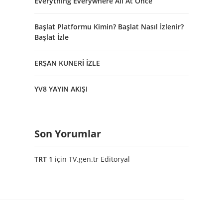
Everything Everywhere All At Once
Başlat Platformu Kimin? Başlat Nasıl İzlenir?
Başlat İzle
ERŞAN KUNERİ İZLE
YV8 YAYIN AKIŞI
Son Yorumlar
TRT 1
için
TV.gen.tr Editoryal