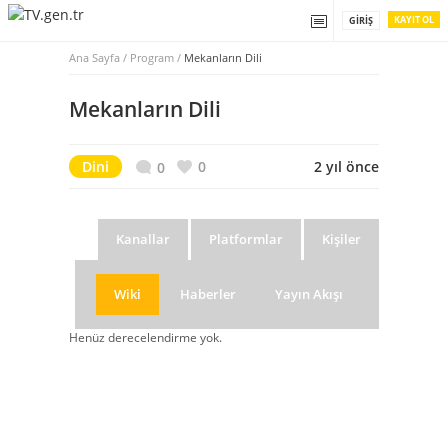
KAYIT OL
GIRIŞ
Ana Sayfa
/
Program /
Mekanların Dili
Mekanların Dili
Dini
0
2 yıl önce
0
Kanallar
Platformlar
Kişiler
Wiki
Haberler
Yayın Akışı
Henüz derecelendirme yok.