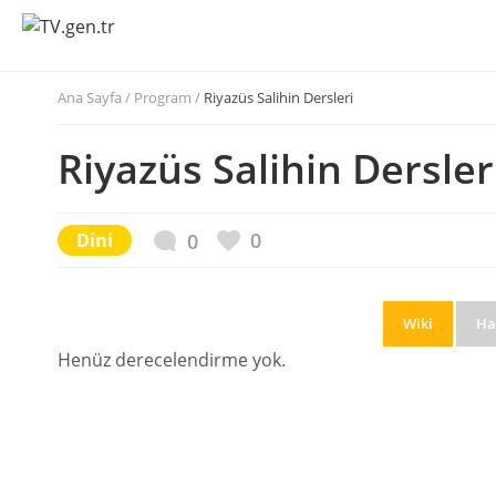
Ana Sayfa
/
Program /
Riyazüs Salihin Dersleri
Riyazüs Salihin Dersler
0
Dini
0
Wiki
Ha
Henüz derecelendirme yok.