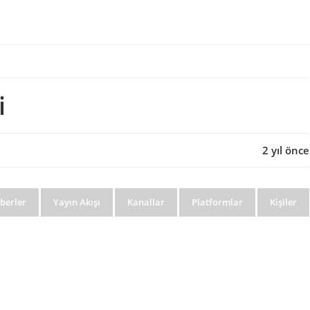
i
2 yıl önce
berler
Yayın Akışı
Kanallar
Platformlar
Kişiler