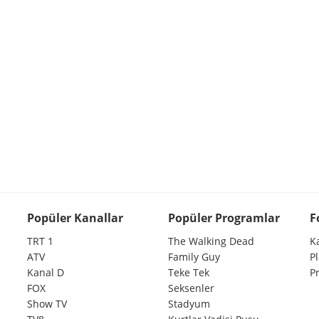
Popüler Kanallar
Popüler Programlar
F
TRT 1
The Walking Dead
K
ATV
Family Guy
P
Kanal D
Teke Tek
P
FOX
Seksenler
Show TV
Stadyum