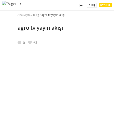
KAYIT OL
GIRIŞ
Ana Sayfa
/
Blog /
agro tv yayın akışı
agro tv yayın akışı
+3
0