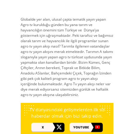
Globalde yer alan, ulusal çapta tematik yayın yapan
Agro tv kurulduğu günden bu yana tarım ve
hayvancılığın önemini tüm Türkiye ve Dünya’ya
göstermek için uğraşmaktadır. Peki tarafsız ve bağımsız
olarak tarım ve hayvancılık ile ilgili programlar sunan
agro tv yayın akışı nasıl? Tarımla ilgilenen vatandaşlar
agro tv yayın akışını merak etmektedir. Tarımın A takımı
sloganıyla yayın yapan agro tv türksat uydusunda yayın
yapmakta olan kanallardan biridir. Bizim Kümes, Genç
Çiftçiler, Arının bereketi, Toprak ve Bitkide Bilim,
Anadolu ASlanlar, Bahçemdeki Çiçek, Toprağın İzinden
gibi pek çok kaliteli program agro tv yayın akışı
içeriğinde bulunmaktadır. Agro Tv yayın akışı neler var
diye merak ediyorsanız sitemizden günlük ve haftalık
agro tv yayın akışına ulaşabilirsiniz.
TV dünyasındaki gelişmelerden ilk siz
haberdar olmak için bizi takip edin.