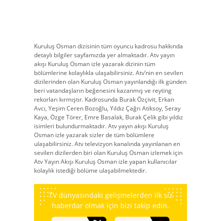
Kuruluş Osman dizisinin tüm oyuncu kadrosu hakkında
detaylı bilgiler sayfamızda yer almaktadır. Atv yayın
akışı Kuruluş Osman izle yazarak dizinin tüm
bölümlerine kolaylıkla ulaşabilirsiniz. Atv’nin en sevilen
dizilerinden olan Kuruluş Osman yayınlandığı ilk günden
beri vatandaşların beğenesini kazanmış ve reyting
rekorları kırmıştır. Kadrosunda Burak Özçivit, Erkan
Avcı, Yeşim Ceren Bozoğlu, Yıldız Çağrı Atiksoy, Seray
Kaya, Özge Törer, Emre Basalak, Burak Çelik gibi yıldız
isimleri bulundurmaktadır. Atv yayın akışı Kuruluş
Osman izle yazarak sizler de tüm bölümlere
ulaşabilirsiniz. Atv televizyon kanalında yayınlanan en
sevilen dizilerden biri olan Kuruluş Osman izlemek için
Atv Yayın Akışı Kuruluş Osman izle yapan kullanıcılar
kolaylık istediği bölüme ulaşabilmektedir.
TV dünyasındaki gelişmelerden ilk siz
haberdar olmak için bizi takip edin.