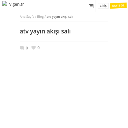
KAYIT OL
GIRIŞ
Ana Sayfa
/
Blog /
atv yayın akışı salı
atv yayın akışı salı
0
0