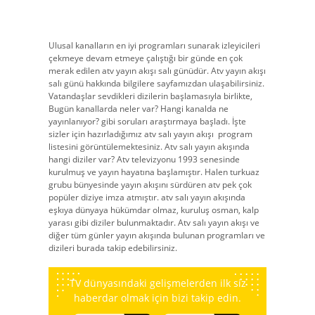
Ulusal kanalların en iyi programları sunarak izleyicileri
çekmeye devam etmeye çalıştığı bir günde en çok
merak edilen atv yayın akışı salı günüdür. Atv yayın akışı
salı günü hakkında bilgilere sayfamızdan ulaşabilirsiniz.
Vatandaşlar sevdikleri dizilerin başlamasıyla birlikte,
Bugün kanallarda neler var? Hangi kanalda ne
yayınlanıyor? gibi soruları araştırmaya başladı. İşte
sizler için hazırladığımız atv salı yayın akışı
program
listesini görüntülemektesiniz. Atv salı yayın akışında
hangi diziler var? Atv televizyonu 1993 senesinde
kurulmuş ve yayın hayatına başlamıştır. Halen turkuaz
grubu bünyesinde yayın akışını sürdüren atv pek çok
popüler diziye imza atmıştır. atv salı yayın akışında
eşkıya dünyaya hükümdar olmaz, kuruluş osman, kalp
yarası gibi diziler bulunmaktadır. Atv salı yayın akışı ve
diğer tüm günler yayın akışında bulunan programları ve
dizileri burada takip edebilirsiniz.
TV dünyasındaki gelişmelerden ilk siz
haberdar olmak için bizi takip edin.