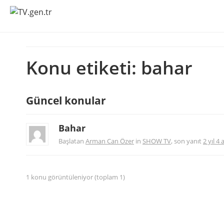
Konu etiketi: bahar
Güncel konular
Bahar
Başlatan
Arman Can Özer
in
SHOW TV
, son yanıt
2 yıl 4
1 konu görüntüleniyor (toplam 1)