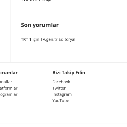
Son yorumlar
TRT 1
için
TV.gen.tr Editoryal
orumlar
Bizi Takip Edin
anallar
Facebook
latformlar
Twitter
rogramlar
Instagram
YouTube