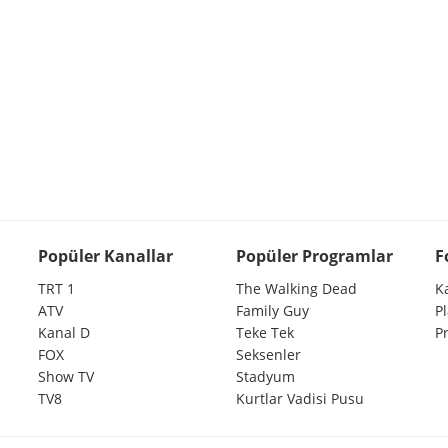
Popüler Kanallar
Popüler Programlar
F
TRT 1
The Walking Dead
K
ATV
Family Guy
P
Kanal D
Teke Tek
P
FOX
Seksenler
Show TV
Stadyum
TV8
Kurtlar Vadisi Pusu