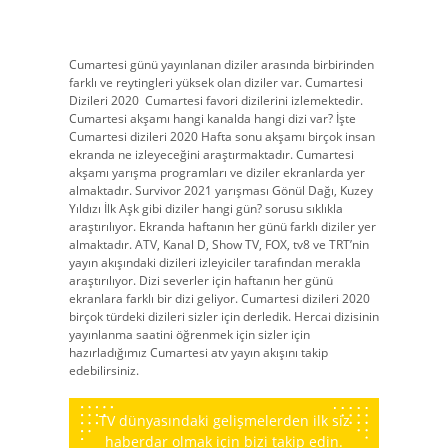
Cumartesi günü yayınlanan diziler arasında birbirinden
farklı ve reytingleri yüksek olan diziler var. Cumartesi
Dizileri 2020
Cumartesi favori dizilerini izlemektedir.
Cumartesi akşamı hangi kanalda hangi dizi var? İşte
Cumartesi dizileri 2020 Hafta sonu akşamı birçok insan
ekranda ne izleyeceğini araştırmaktadır. Cumartesi
akşamı yarışma programları ve diziler ekranlarda yer
almaktadır. Survivor 2021 yarışması Gönül Dağı, Kuzey
Yıldızı İlk Aşk gibi diziler hangi gün? sorusu sıklıkla
araştırılıyor. Ekranda haftanın her günü farklı diziler yer
almaktadır. ATV, Kanal D, Show TV, FOX, tv8 ve TRT’nin
yayın akışındaki dizileri izleyiciler tarafından merakla
araştırılıyor. Dizi severler için haftanın her günü
ekranlara farklı bir dizi geliyor. Cumartesi dizileri 2020
birçok türdeki dizileri sizler için derledik. Hercai dizisinin
yayınlanma saatini öğrenmek için sizler için
hazırladığımız Cumartesi atv yayın akışını takip
edebilirsiniz.
TV dünyasındaki gelişmelerden ilk siz
haberdar olmak için bizi takip edin.