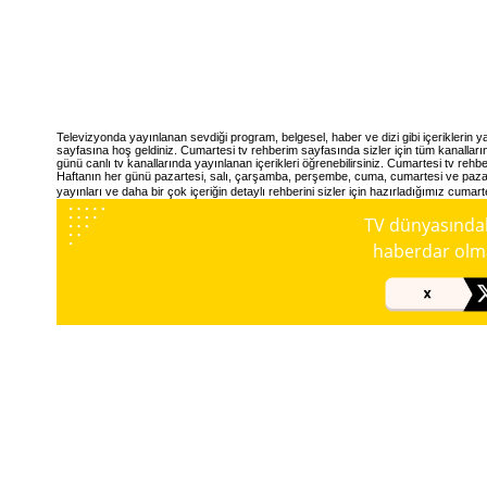
Televizyonda yayınlanan sevdiği program, belgesel, haber ve dizi gibi içeriklerin 
sayfasına hoş geldiniz. Cumartesi tv rehberim sayfasında sizler için tüm kanalları
günü canlı tv kanallarında yayınlanan içerikleri öğrenebilirsiniz. Cumartesi tv rehber
Haftanın her günü pazartesi, salı, çarşamba, perşembe, cuma, cumartesi ve pazar, 
yayınları ve daha bir çok içeriğin detaylı rehberini sizler için hazırladığımız cumar
TV dünyasındaki
haberdar olmak