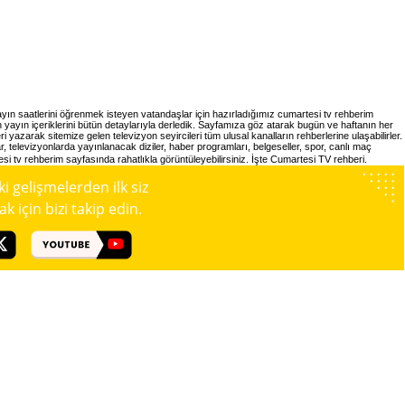
yayın saatlerini öğrenmek isteyen vatandaşlar için hazırladığımız cumartesi tv rehberim
n yayın içeriklerini bütün detaylarıyla derledik. Sayfamıza göz atarak bugün ve haftanın her
i yazarak sitemize gelen televizyon seyircileri tüm ulusal kanalların rehberlerine ulaşabilirler.
televizyonlarda yayınlanacak diziler, haber programları, belgeseller, spor, canlı maç
tesi tv rehberim sayfasında rahatlıkla görüntüleyebilirsiniz. İşte Cumartesi TV rehberi.
 gelişmelerden ilk siz
 için bizi takip edin.