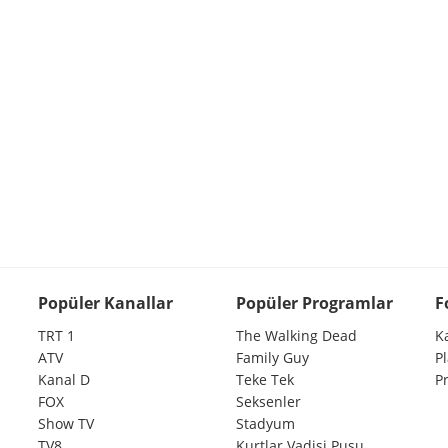
Popüler Kanallar
Popüler Programlar
F
TRT 1
The Walking Dead
K
ATV
Family Guy
P
Kanal D
Teke Tek
P
FOX
Seksenler
Show TV
Stadyum
TV8
Kurtlar Vadisi Pusu