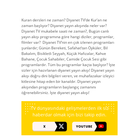
Kuran dersleri ne zaman? Diyanet TV’de Kur’an ne
zaman başlıyor? Diyanet yayın akışında neler var?
Diyanet TV mukabele saati ne zaman?, Bugün canlı
yayın akışı programına göre hangi diziler, programlar,
filmler var?
Diyanet TV’nin en çok izlenen programları
şunlardır; Günün Bereketi, Safahat’tan Öyküler, Bil
Bakalım, Bisikletli Seyyah, Küçük Hafızalar, Kahve
Bahane, Çocuk Sahabiler, Camide Çocuk Sesi gibi
programlardır. Tüm bu programlar kaçta başlıyor? İşte
sizler için hazırlanan diyanet yayın akışı! Diyanet yayın
akışı doğru dini bilgileri veren, ve muhafazakar izleyici
kitlesine hitap eden bir kanaldır. Diyanet yayın
akışından programların başlangıç zamanını
öğrenebilirsiniz. İşte diyanet yayın akışı!
TV dünyasındaki gelişmelerden ilk siz
haberdar olmak için bizi takip edin.