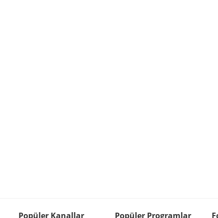
Popüler Kanallar
Popüler Programlar
F