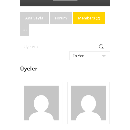
Ana Sayfa
Forum
Members (2)
Üye
Arama
Ara...
Tarafından
Üyeler
sipariş: