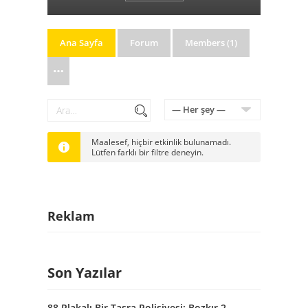
Ana Sayfa
Forum
Members (1)
Ara…
Arama
Göster:
Maalesef, hiçbir etkinlik bulunamadı.
Lütfen farklı bir filtre deneyin.
Reklam
Son Yazılar
88 Plakalı Bir Taşra Polisiyesi: Bozkır 2.