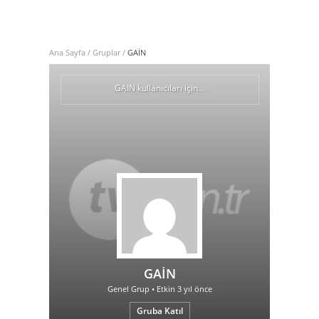
Ana Sayfa
/
Gruplar
/
GAİN
GAİN kullanıcıları için…
GAİN
Genel Grup • Etkin
3 yıl önce
Gruba Katıl