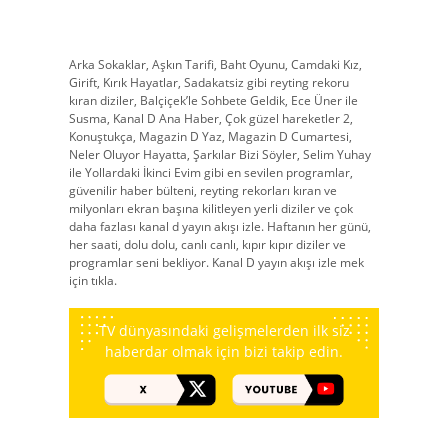
Arka Sokaklar, Aşkın Tarifi, Baht Oyunu, Camdaki Kız,
Girift, Kırık Hayatlar, Sadakatsiz gibi reyting rekoru
kıran diziler, Balçiçek’le Sohbete Geldik, Ece Üner ile
Susma, Kanal D Ana Haber, Çok güzel hareketler 2,
Konuştukça, Magazin D Yaz, Magazin D Cumartesi,
Neler Oluyor Hayatta, Şarkılar Bizi Söyler, Selim Yuhay
ile Yollardaki İkinci Evim gibi en sevilen programlar,
güvenilir haber bülteni, reyting rekorları kıran ve
milyonları ekran başına kilitleyen yerli diziler ve çok
daha fazlası kanal d yayın akışı izle. Haftanın her günü,
her saati, dolu dolu, canlı canlı, kıpır kıpır diziler ve
programlar seni bekliyor. Kanal D yayın akışı izle mek
için tıkla.
TV dünyasındaki gelişmelerden ilk siz
haberdar olmak için bizi takip edin.