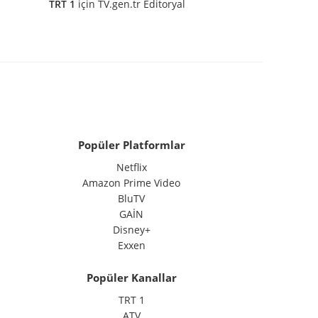
TRT 1
için
TV.gen.tr Editoryal
Popüler Platformlar
Netflix
Amazon Prime Video
BluTV
GAİN
Disney+
Exxen
Popüler Kanallar
TRT 1
ATV