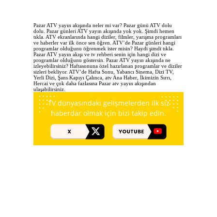
Pazar ATV yayın akışında neler mi var? Pazar günü ATV dolu
dolu. Pazar günleri ATV yayın akışında yok yok. Şimdi hemen
tıkla. ATV ekranlarında hangi diziler, filmler, yarışma programları
ve haberler var ilk önce sen öğren. ATV’de Pazar günleri hangi
programlar olduğunu öğrenmek ister misin? Haydi şimdi tıkla.
Pazar ATV yayın akışı ve tv rehberi senin için hangi dizi ve
programlar olduğunu göstersin. Pazar ATV yayın akışında ne
izleyebilirsiniz? Haftasonuna özel hazırlanan programlar ve diziler
sizleri bekliyor. ATV’de Hafta Sonu, Yabancı Sinema, Dizi TV,
Yerli Dizi, Şans Kapıyı Çalınca, atv Ana Haber, İkimizin Sırrı,
Hercai ve çok daha fazlasına Pazar atv yayın akışından
ulaşabilirsiniz.
TV dünyasındaki gelişmelerden ilk siz
haberdar olmak için bizi takip edin.