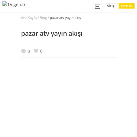
KAYIT OL
GIRIŞ
Ana Sayfa
/
Blog /
pazar atv yayın akışı
pazar atv yayın akışı
0
0