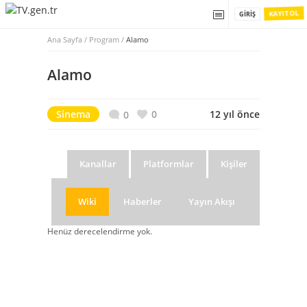
KAYIT OL
GIRIŞ
Ana Sayfa
/
Program /
Alamo
Alamo
Sinema
0
12 yıl önce
0
Kanallar
Platformlar
Kişiler
Wiki
Haberler
Yayın Akışı
Henüz derecelendirme yok.