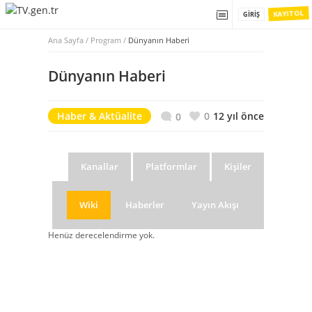
KAYIT OL
GIRIŞ
Ana Sayfa
/
Program /
Dünyanın Haberi
Dünyanın Haberi
Haber & Aktüalite
0
12 yıl önce
0
Kanallar
Platformlar
Kişiler
Wiki
Haberler
Yayın Akışı
Henüz derecelendirme yok.