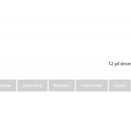
12 yıl önce
berler
Yayın Akışı
Kanallar
Platformlar
Kişiler