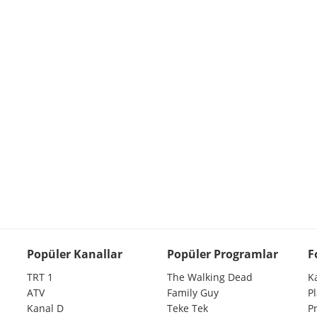
Popüler Kanallar
Popüler Programlar
F
TRT 1
The Walking Dead
K
ATV
Family Guy
P
Kanal D
Teke Tek
P