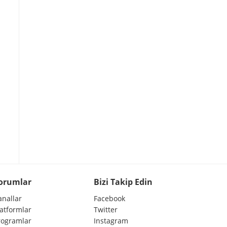
orumlar
Bizi Takip Edin
anallar
Facebook
latformlar
Twitter
rogramlar
Instagram