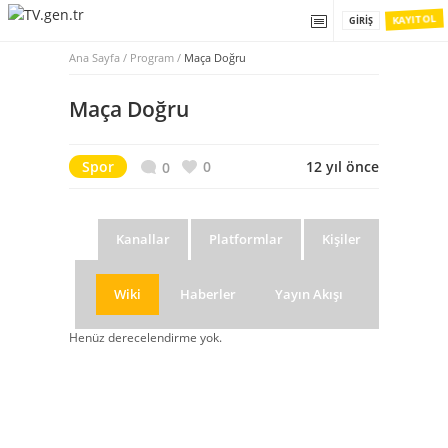
KAYIT OL
GIRIŞ
Ana Sayfa
/
Program /
Maça Doğru
Maça Doğru
Spor
0
12 yıl önce
0
Kanallar
Platformlar
Kişiler
Wiki
Haberler
Yayın Akışı
Henüz derecelendirme yok.