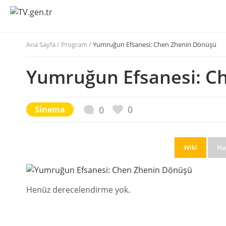
Ana Sayfa
/
Program /
Yumruğun Efsanesi: Chen Zhenin Dönüşü
Yumruğun Efsanesi: C
0
Sinema
0
Wiki
Ha
Henüz derecelendirme yok.