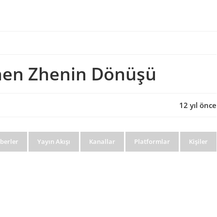
hen Zhenin Dönüşü
12 yıl önce
berler
Yayın Akışı
Kanallar
Platformlar
Kişiler