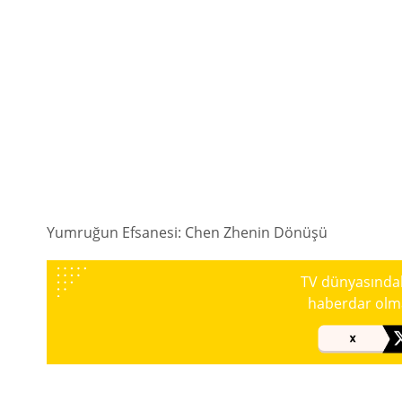
Yumruğun Efsanesi: Chen Zhenin Dönüşü
TV dünyasındaki
haberdar olmak