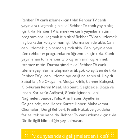
Rehber TV canlı izlemek için tıkla! Rehber TV canlı
yayınlara ulaşmak için tıkla! Rehber Tv canlı yayın akışı
için tıkla! Rehber TV izlemek ve canlı yayınlanan tüm
programlara ulaşmak için tıkla! Rehber TV canlı izlemek
hiç bu kadar kolay olmamıştı. Durma sen de tıkla. Canlı
canlı izlemek için hemen şimdi tıkla. Canlı yayınlanan
tüm rehber tv programlarını öğrenmek için tıkla. Canlı
yayınlanan tüm rehber tv programlarını öğrenmek
istemez misin. Durma şimdi tıkla! Rehber TV canlı
izlenen yayınlarına ulaşmak artık çok kolay! Sen de tıkla
Rehber TV’yi canlı izleme ayrıcalığına sahip ol. Hayırlı
Sabahlar, Ne Okuyalım, Medya Kritik, Cennet Bahçesi,
Klip-Kuranı Kerim Meal, Klip Saati, Sağlıcakla, Doğa ve
İnsan, Karikatür Atölyesi, Günün İçinden, İlahi
Nağmeler, Saadet Yolu, Ana Haber, Ayetlerin
Gölgesinde, Ana Haber-Kürtçe Haber, Muhakemat
Okumaları, Dergi Rehberi, Pratik Hukuk ve çok daha
fazlası tek bir kanalda. Rehber Tv canlı izlemek için tıkla.
Din ile ilgili bilmediğin şey kalmasın.
TV dünyasındaki gelişmelerden ilk siz