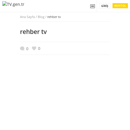
KAYIT OL
GIRIŞ
Ana Sayfa
/
Blog /
rehber tv
rehber tv
0
0