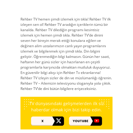
Rehber TV hemen şimdi izlemek için tıkla! Rehber TV ilk
izleyen sen ol! Rehber TV aradığın içeriklerin tümü bir
kanalda. Rehber TV dilediğin programı kesintisiz
izlemek için hemen şimdi tıkla. Rehber TV’de dinini
seven her bireyin merak ettiği konulara eğilen ve
değinen alim ustalarımızın canlı yayın programlarını
izlemek ve bilgilenmek için şimdi tıkla. Din bilgini
geliştir. Öğrenmediğin bilgi kalmasın. Günün her saati,
haftanın her günü sizler için hazırlanan en çeşitli
programlarla karşınızda olmaktan mutluluk duyuyoruz.
En güvenilir bilgi akışı için Rehber Tv ekranlarına!
Rehber TV izleyin sizler de din ve müslümanlığı öğrenin.
Rehber TV – Ailemizin televizyonu sloganıyla yola çıktık.
Rehber TV’de dini bütün bilgilere erişeceksiniz.
TV dünyasındaki gelişmelerden ilk siz
haberdar olmak için bizi takip edin.