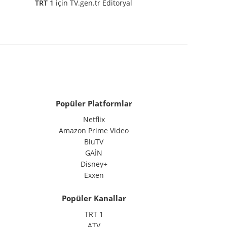
TRT 1
için
TV.gen.tr Editoryal
Popüler Platformlar
Netflix
Amazon Prime Video
BluTV
GAİN
Disney+
Exxen
Popüler Kanallar
TRT 1
ATV