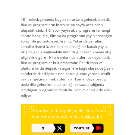
TRT
televizyonunda bugün ekranlara gelecek olan dizi,
film ve programların listesine bu sayfa üzerinden
ulaşabilirsiniz. TRT spor yayin akisi programı ile hangi
saatte hangi dizi, film ya da programın yayınlanacağını
kolaylıkla görüntüleyebilirsiniz. Yukarıda yer alan
kanallar listesi üzerinden ise dilediğiniz kanalı yayın
akışına geçiş sağlayabilirsiniz. Bugün saatlik yayın akışı
bilgilerine göre TRT ekranlarında sizleri bekleyen dizi,
film ve programlar bulunmaktadır. Belirli konu ve
platformlarda değişik kategorilere bağlı olarak değişen
saatlerde dilediğiniz türde oturduğunuz yerden keyifli
vakitler geçirebilmek sizlerin bir kumandaya bastığı
tuşla dile gelmekte olup istediğiniz saat aralığında
istediğiniz programda farklı dizi ve filmler sizlerle eşlik
ediyor.
TV dünyasındaki gelişmelerden ilk siz
haberdar olmak için bizi takip edin.