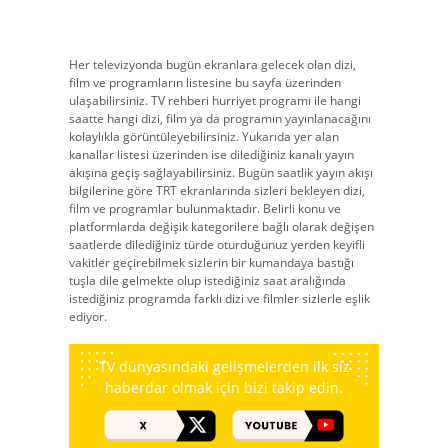
Her televizyonda bugün ekranlara gelecek olan dizi,
film ve programların listesine bu sayfa üzerinden
ulaşabilirsiniz. TV rehberi hurriyet programı ile hangi
saatte hangi dizi, film ya da programın yayınlanacağını
kolaylıkla görüntüleyebilirsiniz. Yukarıda yer alan
kanallar listesi üzerinden ise dilediğiniz kanalı yayın
akışına geçiş sağlayabilirsiniz. Bugün saatlik yayın akışı
bilgilerine göre TRT ekranlarında sizleri bekleyen dizi,
film ve programlar bulunmaktadır. Belirli konu ve
platformlarda değişik kategorilere bağlı olarak değişen
saatlerde dilediğiniz türde oturduğunuz yerden keyifli
vakitler geçirebilmek sizlerin bir kumandaya bastığı
tuşla dile gelmekte olup istediğiniz saat aralığında
istediğiniz programda farklı dizi ve filmler sizlerle eşlik
ediyor.
TV dünyasındaki gelişmelerden ilk siz
haberdar olmak için bizi takip edin.