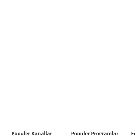
Popüler Kanallar
Popüler Programlar
F