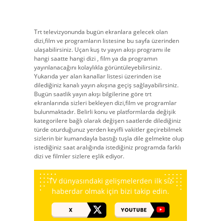
Trt televizyonunda bugün ekranlara gelecek olan
dizi,film ve programların listesine bu sayfa üzerinden
ulaşabilirsiniz. Uçan kuş tv yayın akışı programı ile
hangi saatte hangi dizi , film ya da programın
yayınlanacağını kolaylıkla görüntüleyebilirsiniz.
Yukarıda yer alan kanallar listesi üzerinden ise
dilediğiniz kanalı yayın akışına geçiş sağlayabilirsiniz.
Bugün saatlik yayın akışı bilgilerine göre trt
ekranlarında sizleri bekleyen dizi,film ve programlar
bulunmaktadır. Belirli konu ve platformlarda değişik
kategorilere bağlı olarak değişen saatlerde dilediğiniz
türde oturduğunuz yerden keyifli vakitler geçirebilmek
sizlerin bir kumandayla bastığı tuşla dile gelmekte olup
istediğiniz saat aralığında istediğiniz programda farklı
dizi ve filmler sizlere eşlik ediyor.
TV dünyasındaki gelişmelerden ilk siz
haberdar olmak için bizi takip edin.