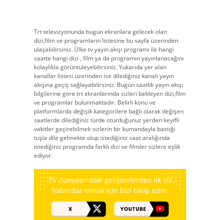
Trt televizyonunda bugün ekranlara gelecek olan
dizi,film ve programların listesine bu sayfa üzerinden
ulaşabilirsiniz. Ülke tv yayın akışı programı ile hangi
saatte hangi dizi , film ya da programın yayınlanacağını
kolaylıkla görüntüleyebilirsiniz. Yukarıda yer alan
kanallar listesi üzerinden ise dilediğiniz kanalı yayın
akışına geçiş sağlayabilirsiniz. Bugün saatlik yayın akışı
bilgilerine göre trt ekranlarında sizleri bekleyen dizi,film
ve programlar bulunmaktadır. Belirli konu ve
platformlarda değişik kategorilere bağlı olarak değişen
saatlerde dilediğiniz türde oturduğunuz yerden keyifli
vakitler geçirebilmek sizlerin bir kumandayla bastığı
tuşla dile gelmekte olup istediğiniz saat aralığında
istediğiniz programda farklı dizi ve filmler sizlere eşlik
ediyor.
TV dünyasındaki gelişmelerden ilk siz
haberdar olmak için bizi takip edin.