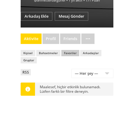
@ahmetserdarguner
•
1 yıl aktif
•
171
Puan
Arkadaş Ekle
Mesaj Gönder
Aktivite
Profil
Friends
Kişisel
Bahsetmeler
Favoriler
Arkadaşlar
Gruplar
RSS
RSS
Feed
Göster:
Maalesef, hiçbir etkinlik bulunamadı.
Lütfen farklı bir filtre deneyin.