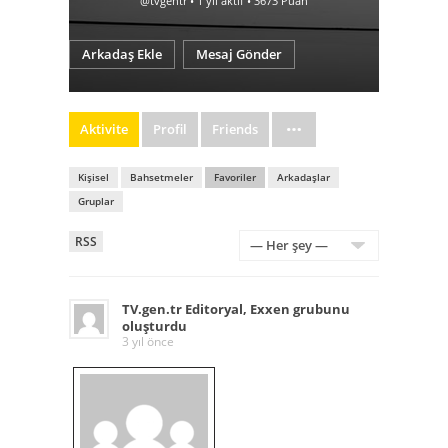
@tvgentr
•
1 yıl aktif
•
3673
Puan
Arkadaş Ekle
Mesaj Gönder
Aktivite
Profil
Friends
Kişisel
Bahsetmeler
Favoriler
Arkadaşlar
Gruplar
RSS
RSS
Feed
Göster:
TV.gen.tr Editoryal
,
Exxen
grubunu
oluşturdu
3 yıl önce