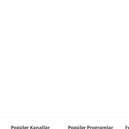
Popüler Kanallar
Popüler Programlar
F