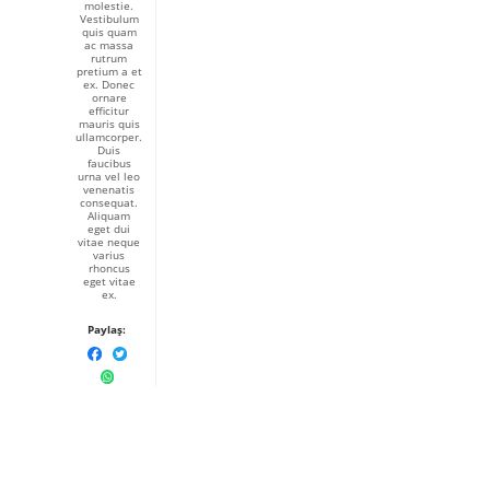
molestie.
Vestibulum
quis quam
ac massa
rutrum
pretium a et
ex. Donec
ornare
efficitur
mauris quis
ullamcorper.
Duis
faucibus
urna vel leo
venenatis
consequat.
Aliquam
eget dui
vitae neque
varius
rhoncus
eget vitae
ex.
Paylaş: