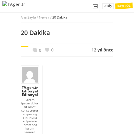
KAYIT OL
GIRIŞ
Ana Sayfa
/
News / /
20 Dakika
20 Dakika
0
12 yıl önce
0
TV.gen.tr
Editoryal
Editoryal
Lorem
ipsum dolor
sit amet,
consectetur
adipiscing
elit. Nulla
vulputate
lorem sed
ipsum
laoreet