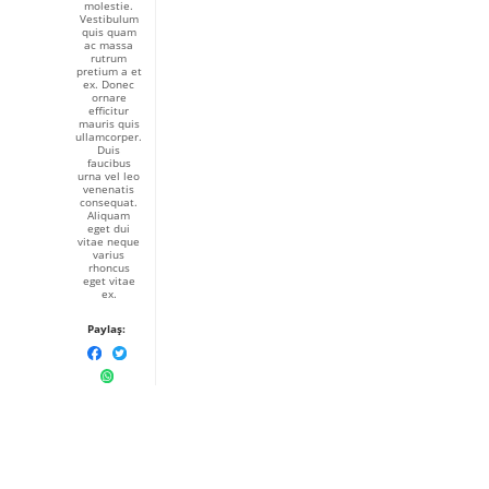
molestie.
Vestibulum
quis quam
ac massa
rutrum
pretium a et
ex. Donec
ornare
efficitur
mauris quis
ullamcorper.
Duis
faucibus
urna vel leo
venenatis
consequat.
Aliquam
eget dui
vitae neque
varius
rhoncus
eget vitae
ex.
Paylaş: