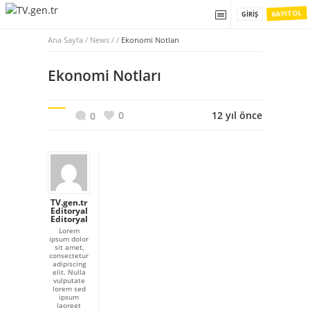
KAYIT OL
GIRIŞ
Ana Sayfa
/
News / /
Ekonomi Notları
Ekonomi Notları
0
12 yıl önce
0
TV.gen.tr
Editoryal
Editoryal
Lorem
ipsum dolor
sit amet,
consectetur
adipiscing
elit. Nulla
vulputate
lorem sed
ipsum
laoreet