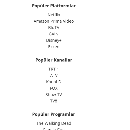
Popüler Platformlar
Netflix
Amazon Prime Video
BluTV
GAİN
Disney+
Exxen
Popüler Kanallar
TRT 1
ATV
Kanal D
FOX
Show TV
TV8
Popüler Programlar
The Walking Dead
Family Guy