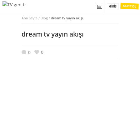
KAYIT OL
GIRIŞ
Ana Sayfa
/
Blog /
dream tv yayın akışı
dream tv yayın akışı
0
0