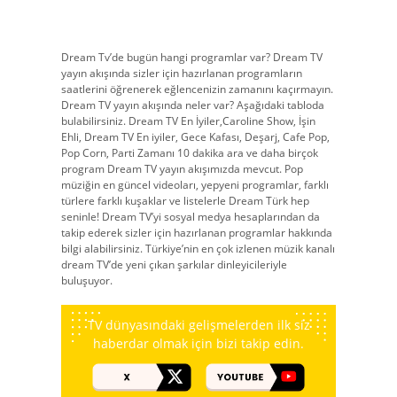
Dream Tv’de bugün hangi programlar var? Dream TV
yayın akışında sizler için hazırlanan programların
saatlerini öğrenerek eğlencenizin zamanını kaçırmayın.
Dream TV yayın akışında neler var? Aşağıdaki tabloda
bulabilirsiniz. Dream TV En İyiler,Caroline Show, İşin
Ehli, Dream TV En iyiler, Gece Kafası, Deşarj, Cafe Pop,
Pop Corn, Parti Zamanı 10 dakika ara ve daha birçok
program Dream TV yayın akışımızda mevcut. Pop
müziğin en güncel videoları, yepyeni programlar, farklı
türlere farklı kuşaklar ve listelerle Dream Türk hep
seninle! Dream TV’yi sosyal medya hesaplarından da
takip ederek sizler için hazırlanan programlar hakkında
bilgi alabilirsiniz. Türkiye’nin en çok izlenen müzik kanalı
dream TV’de yeni çıkan şarkılar dinleyicileriyle
buluşuyor.
TV dünyasındaki gelişmelerden ilk siz
haberdar olmak için bizi takip edin.