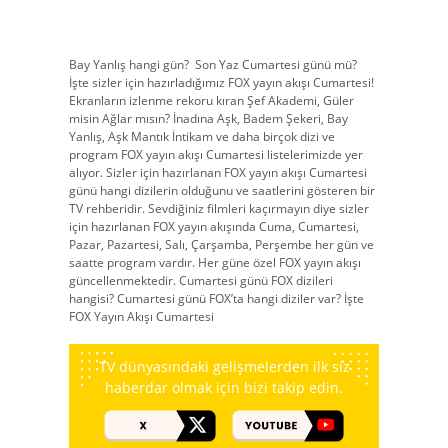
Bay Yanlış hangi gün?
Son Yaz Cumartesi günü mü?
İşte sizler için hazırladığımız FOX yayın akışı Cumartesi!
Ekranların izlenme rekoru kıran Şef Akademi, Güler
misin Ağlar mısın? İnadına Aşk, Badem Şekeri, Bay
Yanlış, Aşk Mantık İntikam ve daha birçok dizi ve
program FOX yayın akışı Cumartesi listelerimizde yer
alıyor. Sizler için hazırlanan FOX yayın akışı Cumartesi
günü hangi dizilerin olduğunu ve saatlerini gösteren bir
TV rehberidir. Sevdiğiniz filmleri kaçırmayın diye sizler
için hazırlanan FOX yayın akışında Cuma, Cumartesi,
Pazar, Pazartesi, Salı, Çarşamba, Perşembe her gün ve
saatte program vardır. Her güne özel FOX yayın akışı
güncellenmektedir. Cumartesi günü FOX dizileri
hangisi? Cumartesi günü FOX’ta hangi diziler var? İşte
FOX Yayın Akışı Cumartesi
TV dünyasındaki gelişmelerden ilk siz
haberdar olmak için bizi takip edin.