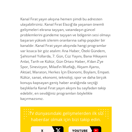
Kanal Fırat yayın akışına hemen şimdi bu adresten
ulaşabilirsiniz. Kanal Fırat Elazığ’da yaşanan önemli
gelişmeleri ekrana taşıyan, vatandaşın güncel
problemlerini gündeme taşıyan ve bölgenin sesi olmayı
başaran yüksek izlenim oranlarına sahip popüler bir
kanaldır. Kanal Fırat yayın akışında hangi programlar
var kısaca bir göz atalım: Ana Haber, Öteki Gündem,
Şahismail Yollarda, 7. Gün, Cüz Yayını, Bana Hikayeni
Anlat, Tarih ve Kültür, Gün Ortası Haber, A’dan Z’ye
Spor, Sinevizyon, Milad’ın Mutfağı, Akşam Ajansı,
Aktüel, Maraton, Herkes İçin Ekonomi, Boylam, Empati.
Kültür, sanat, ekonomi, teknoloji, spor ve daha birçok
konuyu kapsayan geniş haber aralığında seçtiği
başlıklarla Kanal Fırat yayın akışını bu sayfadan takip
edebilir, en sevdiğiniz programları böylelikle
kaçırmazsınız.
TV dünyasındaki gelişmelerden ilk siz
haberdar olmak için bizi takip edin.