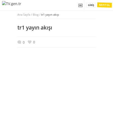
KAYIT OL
GIRIŞ
Ana Sayfa
/
Blog /
tr1 yayın akışı
tr1 yayın akışı
0
0