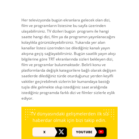
Her televizyonda bugün ekranlara gelecek olan dizi,
film ve programların listesine bu sayfa üzerinden
ulaşabilirsiniz. TV dizileri bugün
programı ile hangi
saatte hangi dizi, film ya da programın yayınlanacağını
kolaylıkla görüntüleyebilirsiniz. Yukarıda yer alan
kanallar listesi üzerinden ise dilediğiniz kanalı yayın
akışına geçiş sağlayabilirsiniz. Bugün saatlik yayın akışı
bilgilerine göre TRT ekranlarında sizleri bekleyen dizi,
film ve programlar bulunmaktadır. Belirli konu ve
platformlarda değişik kategorilere bağlı olarak değişen
saatlerde dilediğiniz türde oturduğunuz yerden keyifli
vakitler geçirebilmek sizlerin bir kumandaya bastığı
tuşla dile gelmekte olup istediğiniz saat aralığında
istediğiniz programda farklı dizi ve filmler sizlerle eşlik
ediyor.
TV dünyasındaki gelişmelerden ilk siz
haberdar olmak için bizi takip edin.