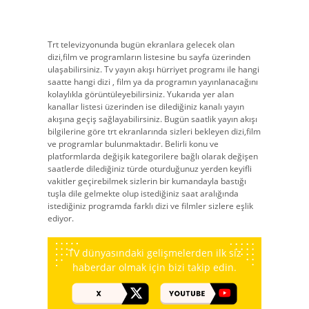
Trt televizyonunda bugün ekranlara gelecek olan
dizi,film ve programların listesine bu sayfa üzerinden
ulaşabilirsiniz. Tv yayın akışı hürriyet programı ile hangi
saatte hangi dizi , film ya da programın yayınlanacağını
kolaylıkla görüntüleyebilirsiniz. Yukarıda yer alan
kanallar listesi üzerinden ise dilediğiniz kanalı yayın
akışına geçiş sağlayabilirsiniz. Bugün saatlik yayın akışı
bilgilerine göre trt ekranlarında sizleri bekleyen dizi,film
ve programlar bulunmaktadır. Belirli konu ve
platformlarda değişik kategorilere bağlı olarak değişen
saatlerde dilediğiniz türde oturduğunuz yerden keyifli
vakitler geçirebilmek sizlerin bir kumandayla bastığı
tuşla dile gelmekte olup istediğiniz saat aralığında
istediğiniz programda farklı dizi ve filmler sizlere eşlik
ediyor.
TV dünyasındaki gelişmelerden ilk siz
haberdar olmak için bizi takip edin.